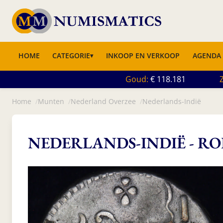
HOME
CATEGORIE
INKOOP EN VERKOOP
AGENDA
Goud
118.181
Z
Home
Munten
Nederland Overzee
Nederlands-Indië
NEDERLANDS-INDIË - ROP