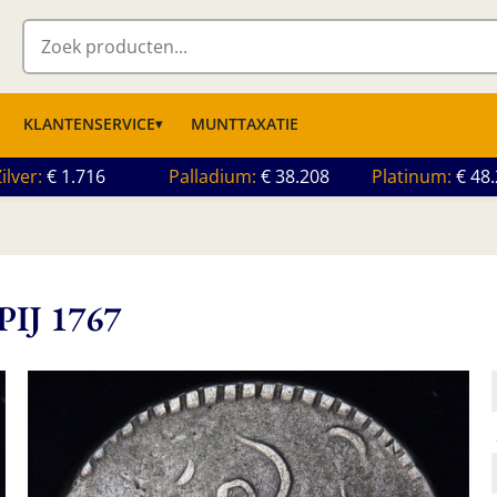
KLANTENSERVICE
MUNTTAXATIE
ilver
1.716
Palladium
38.208
Platinum
48
IJ 1767