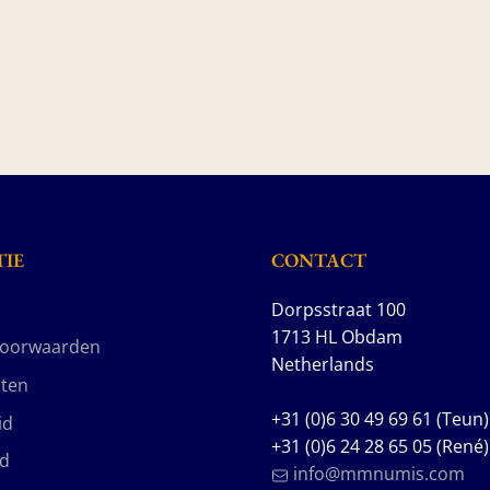
IE
CONTACT
Dorpsstraat 100
1713 HL Obdam
voorwaarden
Netherlands
ten
+31 (0)6 30 49 69 61 (Teun)
id
+31 (0)6 24 28 65 05 (René)
id
info@mmnumis.com