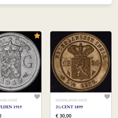
NDS-INDIË
NEDERLANDS-INDIË
ULDEN 1919
2½ CENT 1899
0
€ 30,00