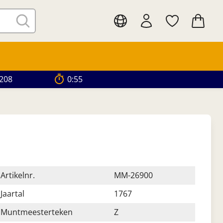
.208
0:54
Artikelnr.
MM-26900
Jaartal
1767
Muntmeesterteken
Z