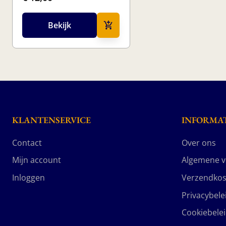
Bekijk
KLANTENSERVICE
INFORMAT
Contact
Over ons
Mijn account
Algemene 
Inloggen
Verzendkos
Privacybele
Cookiebele