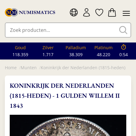
Goud
Zilver
Palladium
Platinum
118.359
1.717
38.309
48.220
0:52
Home
Munten
Koninkrijk der Nederlanden (1815-heden)
KONINKRIJK DER NEDERLANDEN
(1815-HEDEN) - 1 GULDEN WILLEM II
1843