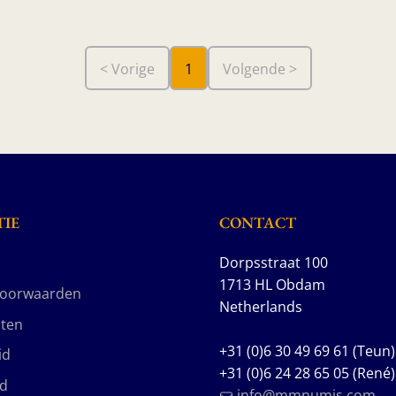
< Vorige
1
Volgende >
IE
CONTACT
Dorpsstraat 100
1713 HL Obdam
voorwaarden
Netherlands
ten
+31 (0)6 30 49 69 61 (Teun)
id
+31 (0)6 24 28 65 05 (René)
id
info@mmnumis.com