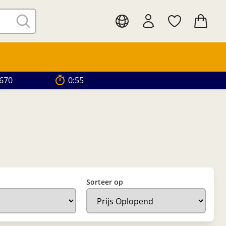
.670
0:54
Sorteer op