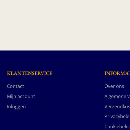
KLANTENSERVICE
INFORMAT
Contact
Over ons
Mijn account
Algemene 
Inloggen
Verzendkos
Privacybele
Cookiebele